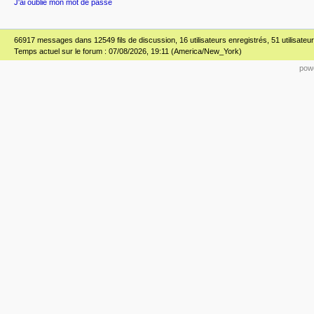
J'ai oublié mon mot de passe
66917 messages dans 12549 fils de discussion, 16 utilisateurs enregistrés, 51 utilisateur(
Temps actuel sur le forum : 07/08/2026, 19:11 (America/New_York)
powe