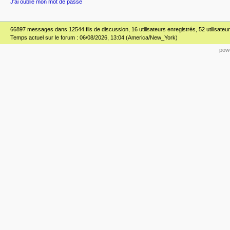
J'ai oublié mon mot de passe
66897 messages dans 12544 fils de discussion, 16 utilisateurs enregistrés, 52 utilisateur(
Temps actuel sur le forum : 06/08/2026, 13:04 (America/New_York)
powe