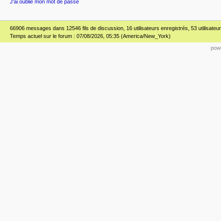
J'ai oublié mon mot de passe
66906 messages dans 12546 fils de discussion, 16 utilisateurs enregistrés, 53 utilisateur(
Temps actuel sur le forum : 07/08/2026, 05:35 (America/New_York)
powe