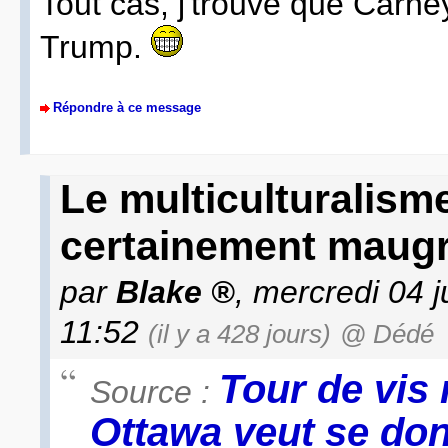
Tout cas, j'trouve que Carney
Trump.
Répondre à ce message
Le multiculturalism
certainement maugr
par
Blake
, mercredi 04 j
11:52
(il y a 428 jours)
@ Dédé
Tour de vis
Source :
Ottawa veut se don