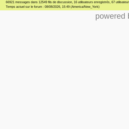
66921 messages dans 12549 fils de discussion, 16 utilisateurs enregistrés, 67 utilisateur(
Temps actuel sur le forum : 08/08/2026, 15:49 (America/New_York)
powered b