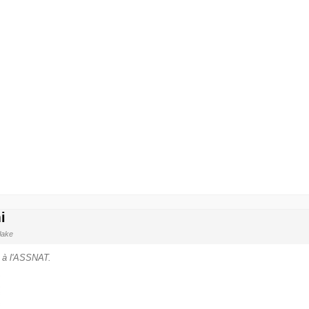
i
lake
r à l'ASSNAT.