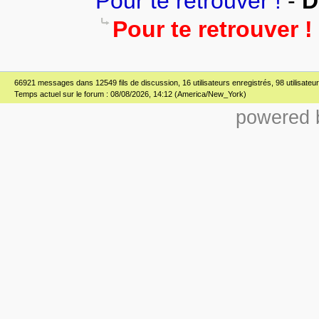
Pour te retrouver !
-
D
Pour te retrouver !
66921 messages dans 12549 fils de discussion, 16 utilisateurs enregistrés, 98 utilisateur(
Temps actuel sur le forum : 08/08/2026, 14:12 (America/New_York)
powered b