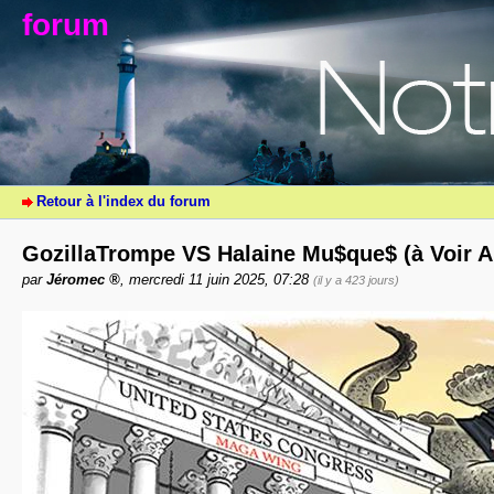
forum
Retour à l'index du forum
GozillaTrompe VS Halaine Mu$que$ (à Voir 
par
Jéromec
, mercredi 11 juin 2025, 07:28
(il y a 423 jours)