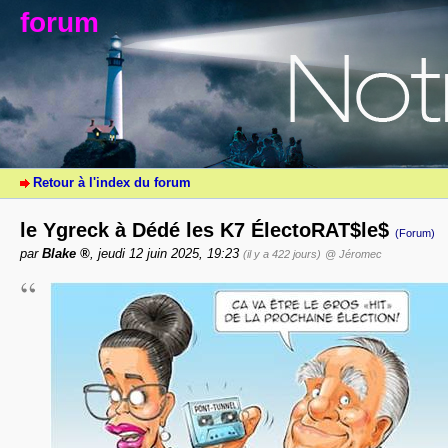
forum
Retour à l'index du forum
le Ygreck à Dédé les K7 ÉlectoRAT$le$
(Forum)
par
Blake
, jeudi 12 juin 2025, 19:23
(il y a 422 jours)
@ Jéromec