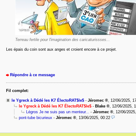
Terreau fertile pour l'imagination des caricaturissses...
Les épais du coin sont aux anges et croient encore à ce projet.
Répondre à ce message
Fil complet:
le Ygreck à Dédé les K7 ÉlectoRAT$le$
-
Jéromec
,
12/06/2025, 1
le Ygreck à Dédé les K7 ÉlectoRAT$le$
-
Blake
,
12/06/2025, 
Légros Je ne suis pas un menteur...
-
Jéromec
,
12/06/2025
pont-tube bicurieux
-
Jéromec
,
13/06/2025, 00:22