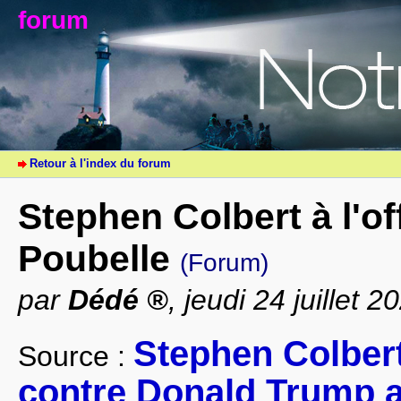
forum
Retour à l'index du forum
Stephen Colbert à l'o
Poubelle
(Forum)
par
Dédé
, jeudi 24 juillet 
Stephen Colbert
Source :
contre Donald Trump ap