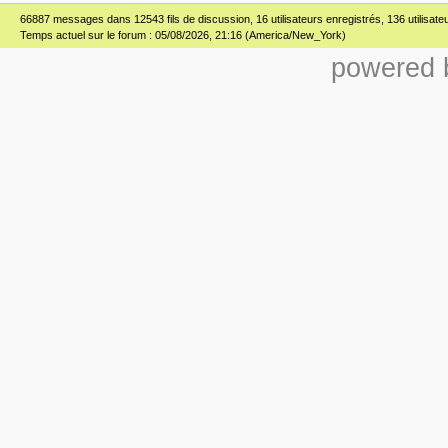
66887 messages dans 12543 fils de discussion, 16 utilisateurs enregistrés, 136 utilisateur
Temps actuel sur le forum : 05/08/2026, 21:16 (America/New_York)
powered b