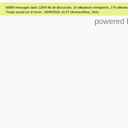
66895 messages dans 12544 fils de discussion, 16 utilisateurs enregistrés, 174 utilisateur
Temps actuel sur le forum : 06/08/2026, 02:47 (America/New_York)
powered b