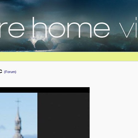
ec
(Forum)