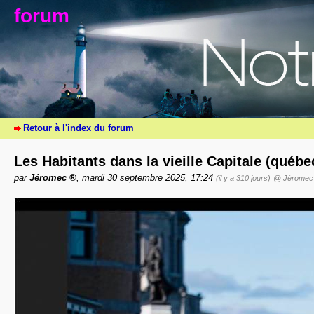
forum
Retour à l'index du forum
Les Habitants dans la vieille Capitale (québ
par
Jéromec
, mardi 30 septembre 2025, 17:24
(il y a 310 jours)
@ Jéromec