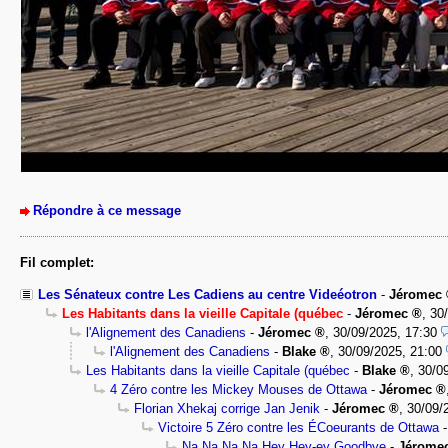
Répondre à ce message
Fil complet:
Les Sénateux contre Les Cadiens au centre Videéotron
-
Jéromec
Les Habitants dans la vieille Capitale (québec
-
Jéromec
,
30
l'Alignement des Canadiens
-
Jéromec
,
30/09/2025, 17:30
l'Alignement des Canadiens
-
Blake
,
30/09/2025, 21:00
Les Habitants dans la vieille Capitale (québec
-
Blake
,
30/0
4 Zéro contre les Mickey Mouses de Ottawa
-
Jéromec
Florian Xhekaj corrige Jan Jenik
-
Jéromec
,
30/09/
Victoire 5 Zéro contre les ÉCoeurants de Ottawa
Na Na Na Na Hey Hey-ey Goodbye
-
Jérome