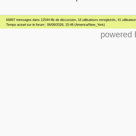
66897 messages dans 12544 fils de discussion, 16 utilisateurs enregistrés, 41 utilisateur(
Temps actuel sur le forum : 06/08/2026, 15:48 (America/New_York)
powered b