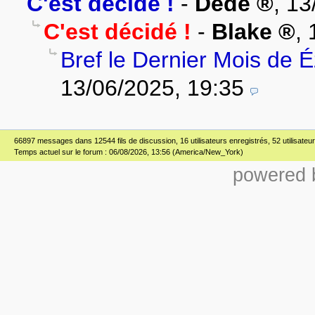
C'est décidé !
-
Dédé
,
13
C'est décidé !
-
Blake
,
Bref le Dernier Mois de 
13/06/2025, 19:35
66897 messages dans 12544 fils de discussion, 16 utilisateurs enregistrés, 52 utilisateur(
Temps actuel sur le forum : 06/08/2026, 13:56 (America/New_York)
powered b