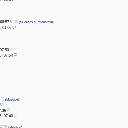
 08:57
(Sciences & Paranormal)
, 01:06
 07:50
8, 07:54
(Musique)
7:36
8, 07:40
(Musique)