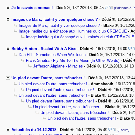
Je le savais simonac !
-
Dédé
,
18/12/2018, 06:45
(Sciences & P
Images de Mars, faut-il y voir quelque chose ?
-
Dédé
,
16/12/201
Images de Mars, faut-il y voir quelque chose ?
-
Blake
,
16/12/20
Image inédite qui a échappé aux illuminés du club CRÉMOUÉ
-
Ag
Image inédite qui a échappé aux illuminés du club CRÉMOUÉ
Bobby Vinton - Sealed With A Kiss
-
Dédé
,
16/12/2018, 14:00
Dan Hill - Sometimes When We Touch
-
Dédé
,
16/12/2018, 14:0
Frank Sinatra - Fly Me To The Moon (In Other Words)
-
Dédé
Jefferson Airplane - Miracles
-
Dédé
,
16/12/2018, 14:13
Un pied devant l'autre, sans trébucher !
-
Dédé
,
16/12/2018, 13:4
Un pied devant l'autre, sans trébucher !
-
Ammabaoth
,
16/12/2018
Un pied devant l'autre, sans trébucher !
-
Dédé
,
16/12/2018,
Un pied devant l'autre, sans trébucher !
-
Blake
,
16/12/2018, 18
Un pied devant l'autre, sans trébucher !
-
Dédé
,
16/12/2018,
Un pied devant l'autre, sans trébucher !
-
Blake
,
16/12/2
Un pied devant l'autre, sans trébucher !
-
Dédé
,
16/
Un pied devant l'autre, sans trébucher !
-
Blake
Actualités du 14-12-2018
-
Dédé
,
14/12/2018, 05:49
(Forum)