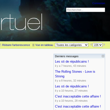
Connexion
Réduire l'arborescence
Vue en tableau
Derniers messages
Barre latérale
Les sti de républicains !
il y a 7 heures, 43 minutes
The Rolling Stones - Love is
Strong
il y a 8 heures, 32 minutes
Les sti de républicains !
il y a 10 heures, 27 minutes
C'est inacceptable cette affaire !
il y a 10 heures, 28 minutes
C'est inacceptable cette affaire !