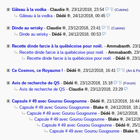
Gâteau à la vodka
-
Claudie
,
23/12/2018, 23:54
(Cuisine)
Gâteau à la vodka
-
Dédé
,
24/12/2018, 00:45
Dinde au wrisky
-
Claudie
,
23/12/2018, 23:41
(Cuisine)
Dinde au wrisky
-
Dédé
,
24/12/2018, 00:53
Recette dinde farcie à la québécoise pour noël.
-
Ammabaoth
,
23/
Recette dinde farcie à la québécoise pour noël.
-
Ammabaoth
,
23/
Recette dinde farcie à la québécoise pour noël.
-
Dédé
,
23/1
Ce Cosmos, ce Royaume !
-
Dédé
,
23/12/2018, 16:41
(Art & Po
Avis de recherche de QS
-
Dédé
,
23/12/2018, 15:18
(Forum)
Avis de recherche de QS
-
Claudie
,
23/12/2018, 23:29
Capsule # 49 avec Gourou Gougounne
-
Dédé
,
21/12/2018, 16:4
Capsule # 49 avec Gourou Gougounne
-
Blake
,
24/12/2018, 18:
Capsule # 49 avec Gourou Gougounne
-
Dédé
,
24/12/2018,
Capsule # 49 avec Gourou Gougounne
-
Blake
,
24/12/2
Capsule # 49 avec Gourou Gougounne
-
Dédé
,
25/1
Capsule # 49 avec Gourou Gougounne
-
Blake