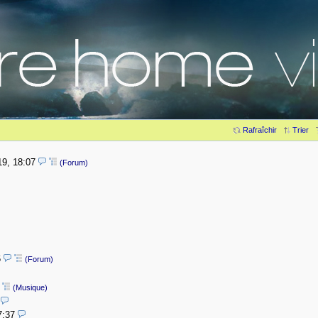
Rafraîchir
Trier
19, 18:07
(Forum)
6
(Forum)
(Musique)
7:37