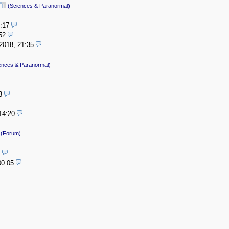
(Sciences & Paranormal)
:17
52
2018, 21:35
ences & Paranormal)
3
14:20
(Forum)
00:05