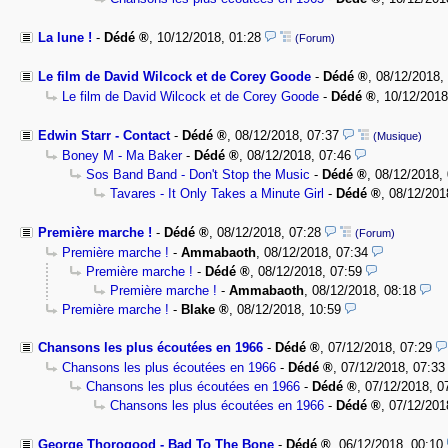
La lune !
-
Dédé
,
10/12/2018, 01:28
(Forum)
Le film de David Wilcock et de Corey Goode
-
Dédé
,
08/12/2018,
Le film de David Wilcock et de Corey Goode
-
Dédé
,
10/12/2018
Edwin Starr - Contact
-
Dédé
,
08/12/2018, 07:37
(Musique)
Boney M - Ma Baker
-
Dédé
,
08/12/2018, 07:46
Sos Band Band - Don't Stop the Music
-
Dédé
,
08/12/2018,
Tavares - It Only Takes a Minute Girl
-
Dédé
,
08/12/201
Première marche !
-
Dédé
,
08/12/2018, 07:28
(Forum)
Première marche !
-
Ammabaoth
,
08/12/2018, 07:34
Première marche !
-
Dédé
,
08/12/2018, 07:59
Première marche !
-
Ammabaoth
,
08/12/2018, 08:18
Première marche !
-
Blake
,
08/12/2018, 10:59
Chansons les plus écoutées en 1966
-
Dédé
,
07/12/2018, 07:29
Chansons les plus écoutées en 1966
-
Dédé
,
07/12/2018, 07:33
Chansons les plus écoutées en 1966
-
Dédé
,
07/12/2018, 0
Chansons les plus écoutées en 1966
-
Dédé
,
07/12/201
George Thorogood - Bad To The Bone
-
Dédé
,
06/12/2018, 00:10